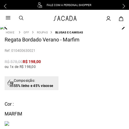
FALE COM A PERSONAL SHOPPER
1
º
vestido
2
º
vestido midi
3
º
blusa
OFF
ROUPAS
BLUSAS E CAMISAS
4
Regata Bordado Verano - Marfim
º
tricot
5
º
vestido longo
:
010400630021
6
º
calca
R$
578
,
00
R$
198
,
00
7
º
macacão
ou 1x de R$ 198,00
8
º
saia
9
º
jeans
Composição:
55% linho e 45% viscose
10
º
vestido curto
Cor :
MARFIM