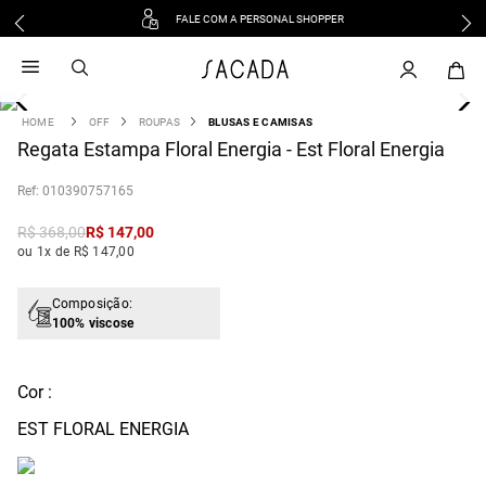
FALE COM A PERSONAL SHOPPER
1
º
vestido
2
º
vestido midi
3
º
blusa
OFF
ROUPAS
BLUSAS E CAMISAS
4
Regata Estampa Floral Energia - Est Floral Energia
º
tricot
5
º
vestido longo
:
010390757165
6
º
calca
R$
368
,
00
R$
147
,
00
7
º
macacão
ou 1x de R$ 147,00
8
º
saia
9
º
jeans
Composição:
100% viscose
10
º
camisa
Cor :
EST FLORAL ENERGIA