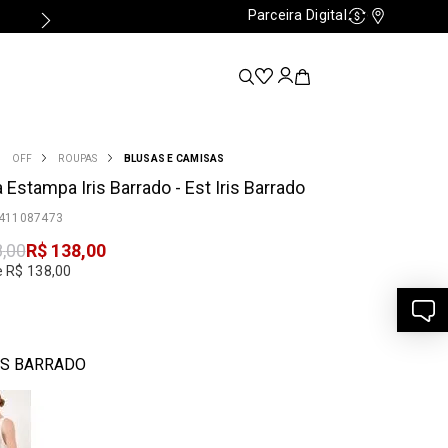
Parceira Digital
Cashback
Nossas Lo
OFF
ROUPAS
BLUSAS E CAMISAS
 Estampa Iris Barrado - Est Iris Barrado
411087473
8
,
00
R$
138
,
00
e R$ 138,00
IS BARRADO