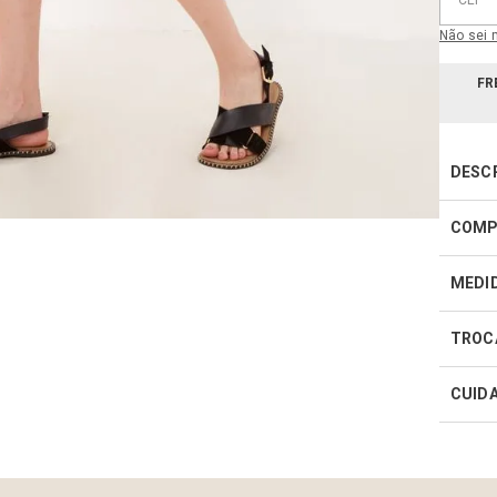
Não sei
FR
DESC
COMP
MEDI
TROC
CUID
Realiz
infor
Como 