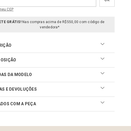
 meu CEP
ETE GRÁTIS!
Nas compras acima de R$550,00 com código de
vendedora*
RIÇÃO
OSIÇÃO
DAS DA MODELO
AS E DEVOLUÇÕES
ADOS COM A PEÇA
ar sua troca ou devolução é fácil. Confira maiores
mações no
link
cuidar do seu produto