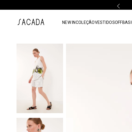
FALE COM UMA LOJA FÍSICA
1
º
vestido
NEW IN
COLEÇÃO
VESTIDOS
OFF
BASI
2
º
vestido midi
3
º
blusa
4
º
tricot
5
º
vestido longo
6
º
calca
7
º
macacão
8
º
saia
9
º
jeans
10
º
camisa