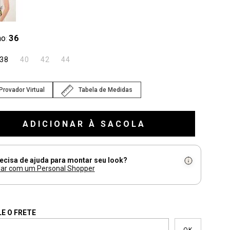
ho
36
:
38
40
42
44
Provador Virtual
Tabela de Medidas
ADICIONAR À SACOLA
ecisa de ajuda para montar seu look?
lar com um Personal Shopper
E O FRETE