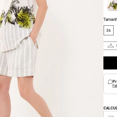
Taman
36
Pr
Fa
CALCUL