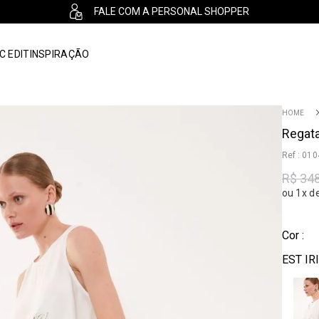
FALE COM A PERSONAL SHOPPER
C EDIT
INSPIRAÇÃO
Regata
:
010
R$
34
ou 1x d
Cor :
EST IR