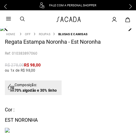
FALE COM A PERSONAL SHOPPER
1
º
vestido
2
º
vestido midi
3
º
blusa
OFF
ROUPAS
BLUSAS E CAMISAS
4
Regata Estampa Noronha - Est Noronha
º
vestido longo
5
º
tricot
:
010383897060
6
º
calca
R$
278
,
00
R$
98
,
00
7
º
macacão
ou 1x de R$ 98,00
8
º
saia
9
º
jeans
Composição:
70% algodão e 30% linho
10
º
vestido curto
Cor :
EST NORONHA