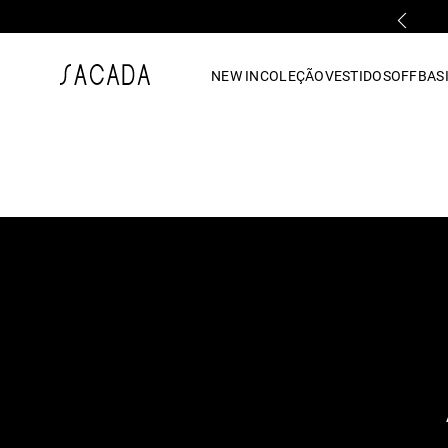
PARCELAMENTO EM ATÉ 10x SEM JUROS
1
º
vestido
NEW IN
COLEÇÃO
VESTIDOS
OFF
BASI
2
º
vestido midi
3
º
blusa
4
º
tricot
5
º
vestido longo
6
º
calca
7
º
macacão
8
º
saia
9
º
jeans
10
º
camisa