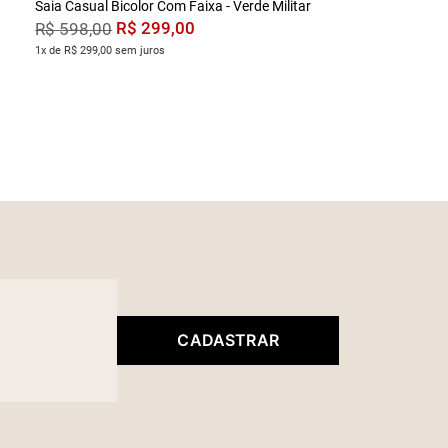
Saia Casual Bicolor Com Faixa - Verde Militar
R$
299
,
00
R$
598
,
00
1x de R$ 299,00 sem juros
CADASTRAR