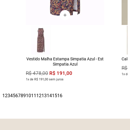
Vestido Malha Estampa Simpatia Azul - Est
Calç
Simpatia Azul
R$
R$
191
,
00
R$
478
,
00
1x de
1x de R$ 191,00 sem juros