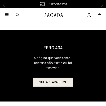
10X SEM JUROS
1
º
vestido
2
º
vestido midi
3
º
blusa
4
º
tricot
5
º
vestido longo
6
º
calca
ERRO 404
7
º
macacão
A página que você tentou
8
º
saia
acessar não existe ou foi
9
º
jeans
removida.
10
º
vestido curto
VOLTAR PARA HOME