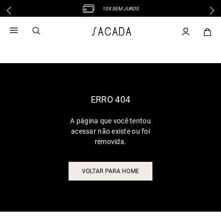
10X SEM JUROS
1
º
vestido
2
º
vestido midi
3
º
blusa
4
º
tricot
5
º
calca
6
º
vestido longo
ERRO 404
7
º
macacão
A página que você tentou
8
º
saia
acessar não existe ou foi
9
º
jeans
removida.
10
º
camisa
VOLTAR PARA HOME