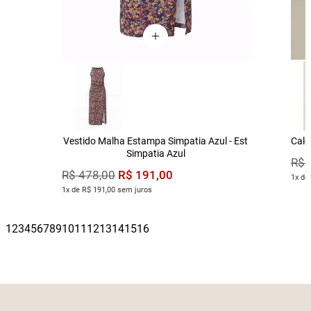
Vestido Malha Estampa Simpatia Azul - Est
Calç
Simpatia Azul
R$
R$
191
,
00
R$
478
,
00
1x de
1x de R$ 191,00 sem juros