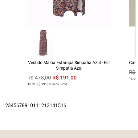
Vestido Malha Estampa Simpatia Azul - Est
Calç
Simpatia Azul
R$
R$
191
,
00
R$
478
,
00
1x de
1x de R$ 191,00 sem juros