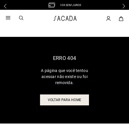
10X SEM JUROS
1
º
vestido
2
º
vestido midi
3
º
blusa
4
º
tricot
5
º
vestido longo
6
º
calca
ERRO 404
7
º
macacão
A página que você tentou
8
º
saia
acessar não existe ou foi
9
º
jeans
removida.
10
º
vestido curto
VOLTAR PARA HOME