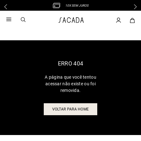
10X SEM JUROS
1
º
vestido
2
º
vestido midi
3
º
blusa
4
º
tricot
5
º
vestido longo
6
º
calca
ERRO 404
7
º
macacão
A página que você tentou
8
º
saia
acessar não existe ou foi
9
º
jeans
removida.
10
º
vestido curto
VOLTAR PARA HOME