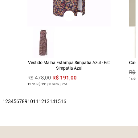
Vestido Malha Estampa Simpatia Azul - Est
Calç
Simpatia Azul
R$
R$
191
,
00
R$
478
,
00
1x de
1x de R$ 191,00 sem juros