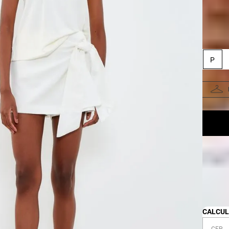
Taman
P
Pr
Fa
CALCUL