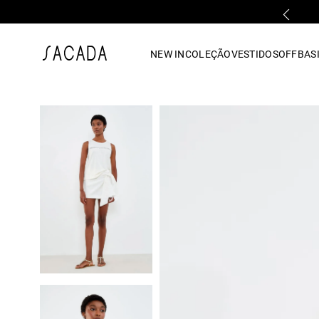
1
º
vestido
NEW IN
COLEÇÃO
VESTIDOS
OFF
BASI
2
º
vestido midi
3
º
blusa
4
º
tricot
5
º
vestido longo
6
º
calca
7
º
macacão
8
º
saia
9
º
jeans
10
º
vestido curto