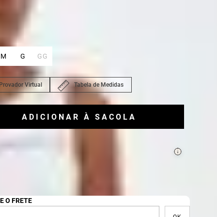
ho
P
:
M
G
GG
Provador Virtual
Tabela de Medidas
ADICIONAR À SACOLA
ecisa de ajuda para montar seu look?
lar com um Personal Shopper
E O FRETE