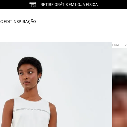
RETIRE GRÁTIS EM LOJA FÍSICA
C EDIT
INSPIRAÇÃO
Regata
:
010
R$
32
ou 1x d
Cor :
OFF WH