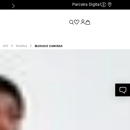
Parceira Digital
PRIMEIRA TROCA GRÁTIS*
Cashback
Nossas Lo
OFF
ROUPAS
BLUSAS E CAMISAS
 Malha Detail Silver - Off White
438370072
8
,
00
R$
131
,
00
e R$ 131,00
ITE - P