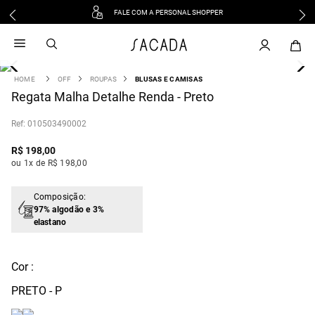
FALE COM A PERSONAL SHOPPER
1
º
vestido
2
º
vestido midi
3
º
blusa
OFF
ROUPAS
BLUSAS E CAMISAS
4
Regata Malha Detalhe Renda - Preto
º
tricot
5
º
vestido longo
:
010503490002
6
º
calca
R$
198
,
00
7
º
macacão
ou 1x de R$ 198,00
8
º
saia
9
º
jeans
Composição:
97% algodão e 3%
10
º
vestido curto
elastano
Cor :
PRETO - P