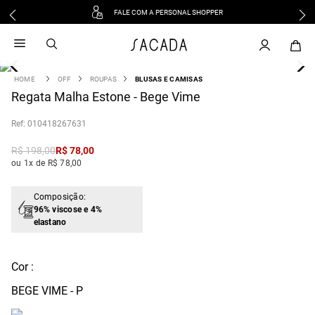
FALE COM A PERSONAL SHOPPER
1
º
vestido
2
º
vestido midi
3
º
blusa
OFF
ROUPAS
BLUSAS E CAMISAS
4
Regata Malha Estone - Bege Vime
º
tricot
5
º
vestido longo
:
010418267631
6
º
calca
R$
198
,
00
R$
78
,
00
7
º
macacão
ou 1x de R$ 78,00
8
º
saia
9
º
jeans
Composição:
96% viscose e 4%
10
º
vestido curto
elastano
Cor :
BEGE VIME - P