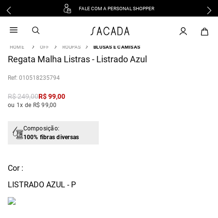
FALE COM A PERSONAL SHOPPER
1
º
vestido
2
º
vestido midi
OFF
ROUPAS
BLUSAS E CAMISAS
3
º
blusa
Regata Malha Listras - Listrado Azul
4
º
tricot
:
010518235794
5
º
vestido longo
6
º
calca
R$
249
,
00
R$
99
,
00
ou 1x de R$ 99,00
7
º
macacão
8
º
saia
Composição:
9
º
jeans
100% fibras diversas
10
º
vestido curto
Cor :
LISTRADO AZUL - P