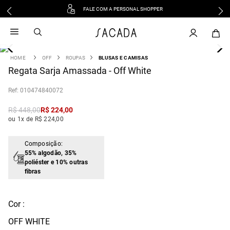
FALE COM A PERSONAL SHOPPER
1
º
vestido
2
º
vestido midi
3
º
blusa
OFF
ROUPAS
BLUSAS E CAMISAS
4
Regata Sarja Amassada - Off White
º
tricot
5
º
vestido longo
:
010474840072
6
º
calca
R$
448
,
00
R$
224
,
00
7
º
macacão
ou 1x de R$ 224,00
8
º
saia
9
º
jeans
Composição:
55% algodão, 35%
10
º
camisa
poliéster e 10% outras
fibras
Cor :
OFF WHITE