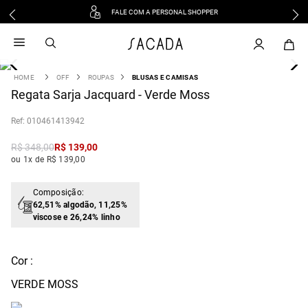
FALE COM A PERSONAL SHOPPER
1
º
vestido
2
º
vestido midi
3
º
blusa
OFF
ROUPAS
BLUSAS E CAMISAS
4
Regata Sarja Jacquard - Verde Moss
º
tricot
5
º
vestido longo
:
010461413942
6
º
calca
R$
348
,
00
R$
139
,
00
7
º
macacão
ou 1x de R$ 139,00
8
º
saia
9
º
jeans
Composição:
62,51% algodão, 11,25%
10
º
vestido curto
viscose e 26,24% linho
Cor :
VERDE MOSS