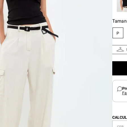
Taman
P
Pr
Fa
CALCUL