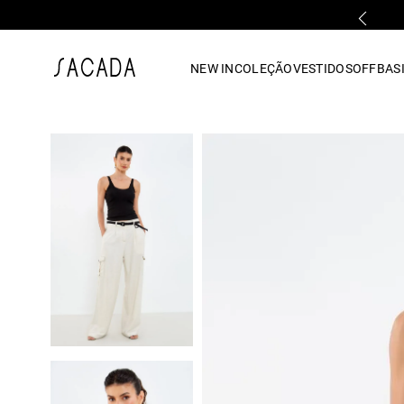
PARCELAMENTO EM ATÉ 10x SEM JUROS
1
º
vestido
NEW IN
COLEÇÃO
VESTIDOS
OFF
BASI
2
º
vestido midi
3
º
blusa
4
º
tricot
5
º
vestido longo
6
º
calca
7
º
macacão
8
º
saia
9
º
jeans
10
º
camisa