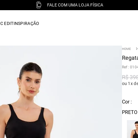
FALE COM UMA LOJA FÍSICA
C EDIT
INSPIRAÇÃO
Regata
:
010
R$
39
ou 1x d
Cor :
PRETO 