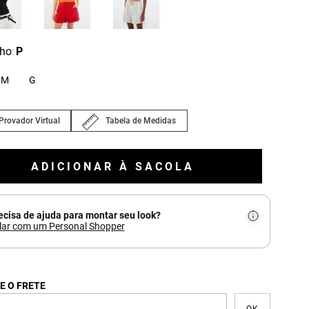
ho
P
:
M
G
Provador Virtual
Tabela de Medidas
ADICIONAR À SACOLA
ecisa de ajuda para montar seu look?
lar com um Personal Shopper
E O FRETE