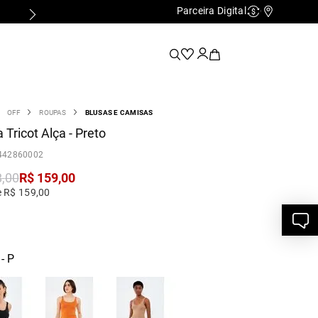
Parceira Digital
Cashback
Nossas Lo
OFF
ROUPAS
BLUSAS E CAMISAS
 Tricot Alça - Preto
442860002
8
,
00
R$
159
,
00
e R$ 159,00
- P