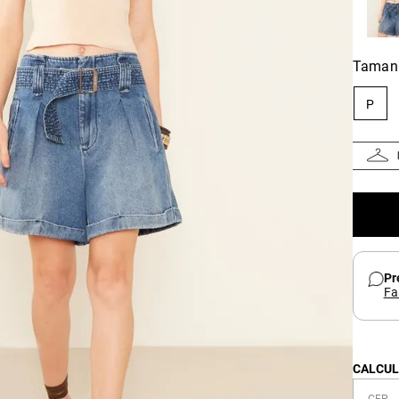
Taman
P
Pr
Fa
CALCUL