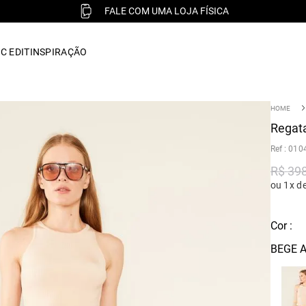
FALE COM UMA LOJA FÍSICA
C EDIT
INSPIRAÇÃO
Regata
:
010
R$
39
ou 1x d
Cor :
BEGE A