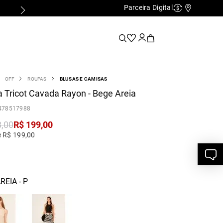
Parceira Digital
Cashback
Nossas Lo
OFF
ROUPAS
BLUSAS E CAMISAS
 Tricot Cavada Rayon - Bege Areia
478517988
8
,
00
R$
199
,
00
e R$ 199,00
REIA - P