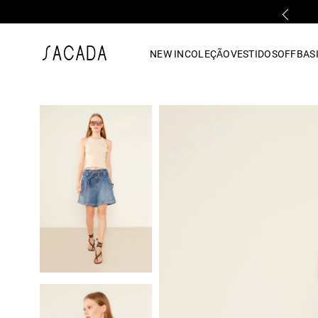
PARCELAMENTO EM ATÉ 10x SEM JUROS
1
º
vestido
NEW IN
COLEÇÃO
VESTIDOS
OFF
BASI
2
º
vestido midi
3
º
blusa
4
º
tricot
5
º
vestido longo
6
º
calca
7
º
macacão
8
º
saia
9
º
jeans
10
º
vestido curto