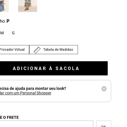
ho
P
:
M
G
Provador Virtual
Tabela de Medidas
ADICIONAR À SACOLA
ecisa de ajuda para montar seu look?
lar com um Personal Shopper
E O FRETE