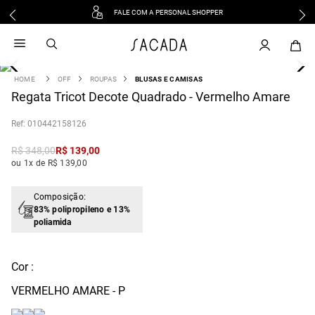
FALE COM A PERSONAL SHOPPER
1
º
vestido
2
º
vestido midi
3
º
blusa
OFF
ROUPAS
BLUSAS E CAMISAS
4
Regata Tricot Decote Quadrado - Vermelho Amare
º
tricot
5
º
vestido longo
:
010442158126
6
º
calca
R$
348
,
00
R$
139
,
00
7
º
macacão
ou 1x de R$ 139,00
8
º
saia
9
º
jeans
Composição:
83% polipropileno e 13%
10
º
camisa
poliamida
Cor :
VERMELHO AMARE - P