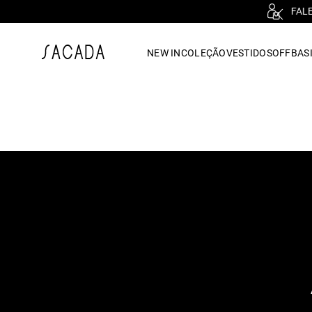
1
º
vestido
NEW IN
COLEÇÃO
VESTIDOS
OFF
BASI
2
º
vestido midi
3
º
blusa
4
º
tricot
5
º
vestido longo
6
º
calca
7
º
macacão
8
º
saia
9
º
jeans
10
º
camisa