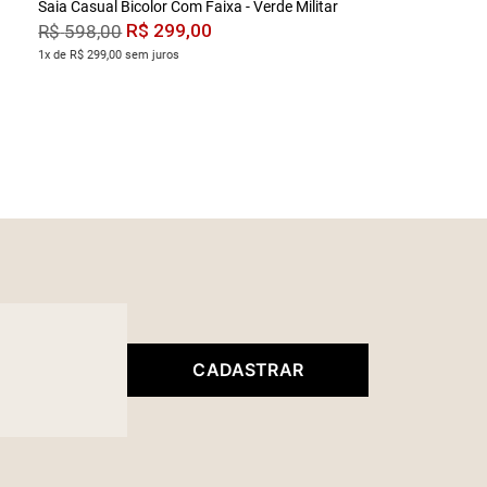
Saia Casual Bicolor Com Faixa - Verde Militar
R$
299
,
00
R$
598
,
00
1x de R$ 299,00 sem juros
CADASTRAR