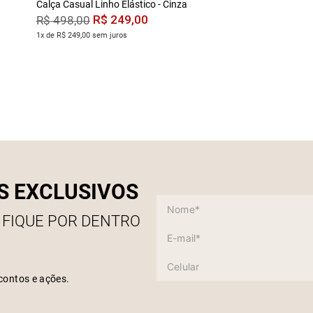
Calça Casual Linho Elástico - Cinza
R$
249
,
00
R$
498
,
00
1x de R$ 249,00 sem juros
S EXCLUSIVOS
 FIQUE POR DENTRO
contos e ações.