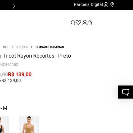
Parceira Digital
Cashback
Nossas Lo
OFF
ROUPAS
BLUSAS E CAMISAS
 Tricot Rayon Recortes - Preto
442360002
8
,
00
R$
139
,
00
e R$ 139,00
- M