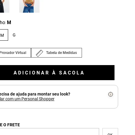
ho
M
:
G
M
Provador Virtual
Tabela de Medidas
ADICIONAR À SACOLA
ecisa de ajuda para montar seu look?
lar com um Personal Shopper
E O FRETE