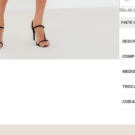
Não sei 
FRETE 
DESC
Confor
COMP
para 
destac
MEDI
valori
um rec
sofist
TROC
CUIDA
Realiz
infor
Como 