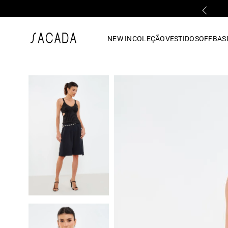
PARCELAMENTO EM ATÉ 10x SEM JUROS
1
º
vestido
NEW IN
COLEÇÃO
VESTIDOS
OFF
BASI
2
º
vestido midi
3
º
blusa
4
º
tricot
5
º
calca
6
º
vestido longo
7
º
macacão
8
º
saia
9
º
jeans
10
º
camisa