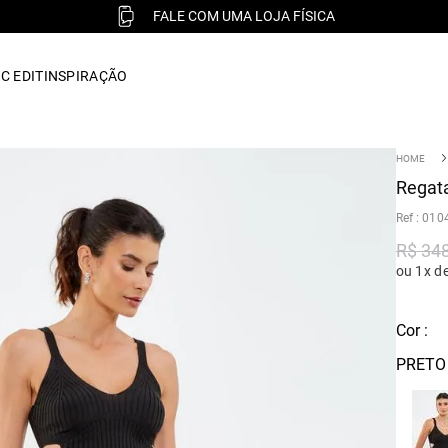
FALE COM UMA LOJA FÍSICA
C EDIT
INSPIRAÇÃO
Regata
:
010
R$
34
ou 1x d
Cor :
PRETO 