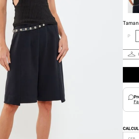
Taman
P
Pr
Fa
CALCUL