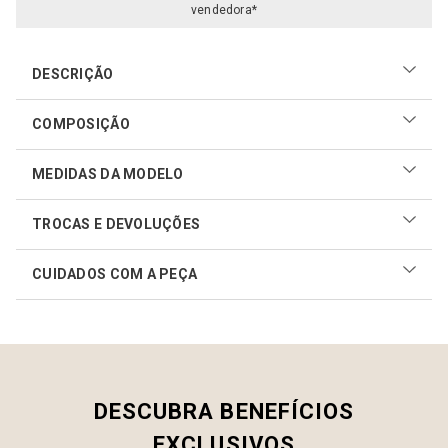
vendedora*
DESCRIÇÃO
COMPOSIÇÃO
87% viscose, 8% poliéster e 5% linho
MEDIDAS DA MODELO
TROCAS E DEVOLUÇÕES
CUIDADOS COM A PEÇA
Realizar sua troca ou devolução é fácil. Confira maiores
informações no
link
Como cuidar do seu produto
DESCUBRA BENEFÍCIOS
EXCLUSIVOS