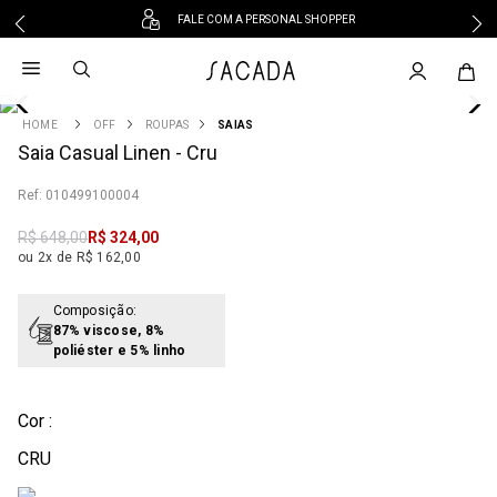
FALE COM A PERSONAL SHOPPER
1
º
vestido
2
º
vestido midi
3
º
blusa
OFF
ROUPAS
SAIAS
4
Saia Casual Linen - Cru
º
tricot
5
º
vestido longo
:
010499100004
6
º
calca
R$
648
,
00
R$
324
,
00
7
º
macacão
ou 2x de R$ 162,00
8
º
saia
9
º
jeans
Composição:
87% viscose, 8%
10
º
camisa
poliéster e 5% linho
Cor :
CRU