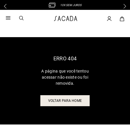
10X SEM JUROS
1
º
vestido
2
º
vestido midi
3
º
blusa
4
º
tricot
5
º
vestido longo
6
º
calca
ERRO 404
7
º
macacão
A página que você tentou
8
º
saia
acessar não existe ou foi
9
º
jeans
removida.
10
º
camisa
VOLTAR PARA HOME