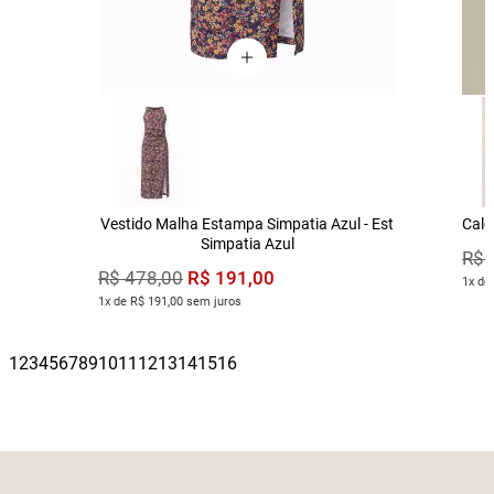
Vestido Malha Estampa Simpatia Azul - Est
Calç
Simpatia Azul
R$
R$
191
,
00
R$
478
,
00
1x de
1x de R$ 191,00 sem juros