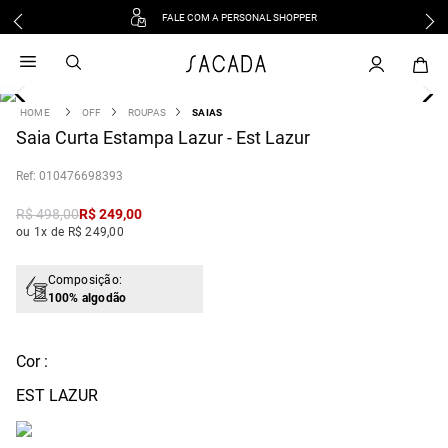
FALE COM A PERSONAL SHOPPER
1
º
vestido
2
º
vestido midi
3
º
blusa
OFF
ROUPAS
SAIAS
4
Saia Curta Estampa Lazur - Est Lazur
º
tricot
5
º
vestido longo
:
010476698393
6
º
calca
R$
498
,
00
R$
249
,
00
7
º
macacão
ou 1x de R$ 249,00
8
º
saia
9
º
jeans
Composição:
100% algodão
10
º
vestido curto
Cor :
EST LAZUR