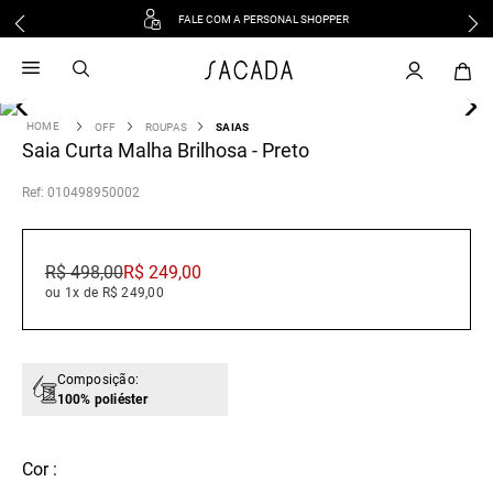
FALE COM A PERSONAL SHOPPER
1
º
vestido
2
º
vestido midi
3
º
blusa
OFF
ROUPAS
SAIAS
Saia Curta Malha Brilhosa - Preto
4
º
tricot
5
º
vestido longo
:
010498950002
6
º
calca
7
º
macacão
R$
498
,
00
R$
249
,
00
8
º
saia
ou 1x de R$ 249,00
9
º
jeans
10
º
vestido curto
Composição:
100% poliéster
Cor :