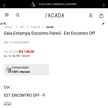
FALE COM A PERSONAL SHOPPER
1
º
vestido
2
º
vestido midi
3
º
blusa
OFF
ROUPAS
SAIAS
4
Saia Estampa Encontro Pareô - Est Encontro Off
º
tricot
5
º
vestido longo
:
010383526081
6
º
calca
R$
428
,
00
R$
148
,
00
7
º
macacão
ou 1x de R$ 148,00
8
º
saia
9
º
jeans
Composição:
100% viscose
10
º
vestido curto
Cor :
EST ENCONTRO OFF - P