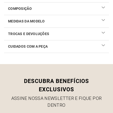
COMPOSIÇÃO
MEDIDAS DA MODELO
TROCAS E DEVOLUÇÕES
CUIDADOS COM A PEÇA
Realizar sua troca ou devolução é fácil. Confira maiores
informações no
link
Como cuidar do seu produto
DESCUBRA BENEFÍCIOS
EXCLUSIVOS
ASSINE NOSSA NEWSLETTER E FIQUE POR
DENTRO