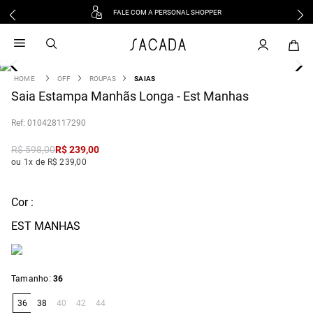
FALE COM A PERSONAL SHOPPER
1
º
vestido
2
º
vestido midi
3
º
blusa
OFF
ROUPAS
SAIAS
4
Saia Estampa Manhãs Longa - Est Manhas
º
tricot
5
º
vestido longo
:
010428117290
6
º
calca
R$
598
,
00
R$
239
,
00
7
º
macacão
ou 1x de R$ 239,00
8
º
saia
9
º
jeans
Cor :
10
º
vestido curto
EST MANHAS
:
Tamanho
36
36
38
40
42
44