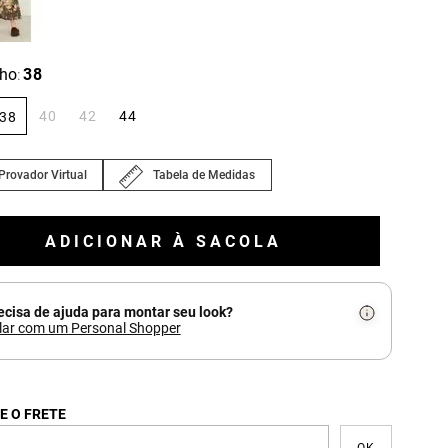
ho
38
:
40
42
44
38
Provador Virtual
Tabela de Medidas
ADICIONAR À SACOLA
ecisa de ajuda para montar seu look?
lar com um Personal Shopper
E O FRETE