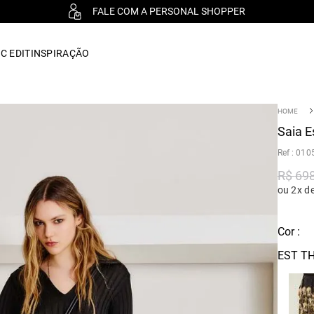
FALE COM A PERSONAL SHOPPER
C EDIT
INSPIRAÇÃO
Saia E
:
010
R$
69
ou 2x d
Cor :
EST T