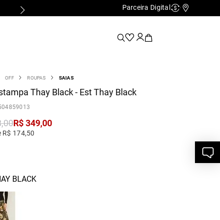
Parceira Digital
Cashback
Nossas Lo
OFF
ROUPAS
SAIAS
stampa Thay Black - Est Thay Black
504859013
8
,
00
R$
349
,
00
e R$ 174,50
HAY BLACK