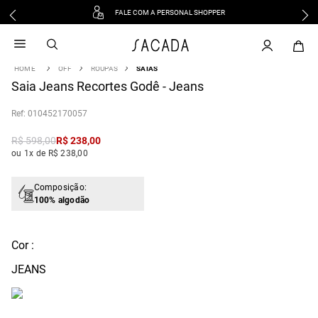
FALE COM A PERSONAL SHOPPER
1
º
vestido
2
º
vestido midi
OFF
ROUPAS
SAIAS
3
º
blusa
Saia Jeans Recortes Godê - Jeans
4
º
tricot
:
010452170057
5
º
calca
6
º
vestido longo
R$
598
,
00
R$
238
,
00
ou 1x de R$ 238,00
7
º
macacão
8
º
saia
Composição:
9
º
jeans
100% algodão
10
º
camisa
Cor :
JEANS