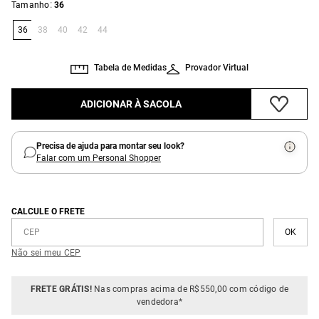
:
Tamanho
36
36
38
40
42
44
Tabela de Medidas
Provador Virtual
ADICIONAR À SACOLA
Precisa de ajuda para montar seu look?
Falar com um Personal Shopper
CALCULE O FRETE
Não sei meu CEP
FRETE GRÁTIS!
Nas compras acima de R$550,00 com código de
vendedora*