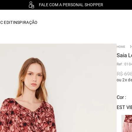
FALE COM A PERSONAL SHOPPER
C EDIT
INSPIRAÇÃO
Saia L
:
010
R$
69
ou 2x d
Cor :
EST V