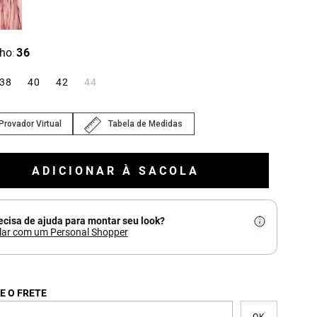
ho
36
:
38
40
42
44
Provador Virtual
Tabela de Medidas
ADICIONAR À SACOLA
ecisa de ajuda para montar seu look?
lar com um Personal Shopper
E O FRETE