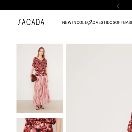
FALE COM UMA LOJA FÍSICA
1
º
vestido
NEW IN
COLEÇÃO
VESTIDOS
OFF
BASI
2
º
vestido midi
3
º
blusa
4
º
tricot
5
º
vestido longo
6
º
calca
7
º
macacão
8
º
saia
9
º
jeans
10
º
vestido curto