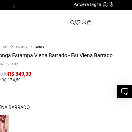
Parceira Digital
Cashback
Nossas Lo
OFF
ROUPAS
SAIAS
onga Estampa Viena Barrado - Est Viena Barrado
461598402
8
,
00
R$
349
,
00
e R$ 174,50
IENA BARRADO