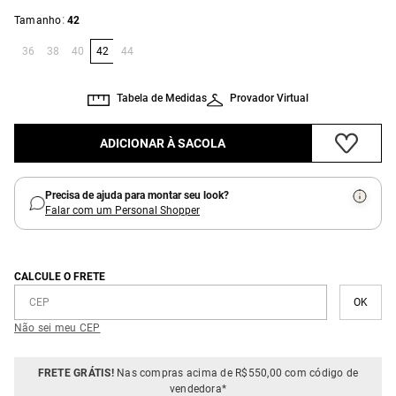
:
Tamanho
42
36
38
40
42
44
Tabela de Medidas
Provador Virtual
ADICIONAR À SACOLA
Precisa de ajuda para montar seu look?
Falar com um Personal Shopper
CALCULE O FRETE
Não sei meu CEP
FRETE GRÁTIS!
Nas compras acima de R$550,00 com código de
vendedora*