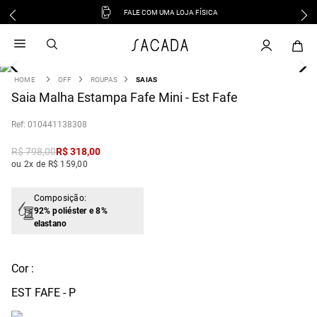
FALE COM UMA LOJA FÍSICA
1
º
vestido
2
º
vestido midi
3
º
blusa
OFF
ROUPAS
SAIAS
4
Saia Malha Estampa Fafe Mini - Est Fafe
º
tricot
5
º
vestido longo
:
010441138308
6
º
calca
R$
798
,
00
R$
318
,
00
7
º
macacão
ou 2x de R$ 159,00
8
º
saia
9
º
jeans
Composição:
92% poliéster e 8%
10
º
camisa
elastano
Cor :
EST FAFE - P