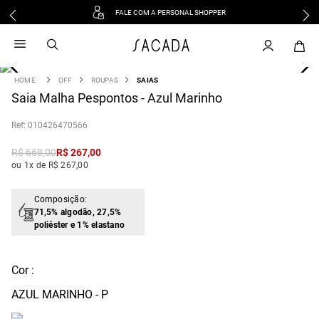
FALE COM A PERSONAL SHOPPER
1
º
vestido
2
º
vestido midi
3
º
blusa
OFF
ROUPAS
SAIAS
4
Saia Malha Pespontos - Azul Marinho
º
vestido longo
5
º
tricot
:
010426470566
6
º
calca
R$
668
,
00
R$
267
,
00
7
º
macacão
ou 1x de R$ 267,00
8
º
saia
9
º
jeans
Composição:
71,5% algodão, 27,5%
10
º
vestido curto
poliéster e 1% elastano
Cor :
AZUL MARINHO - P