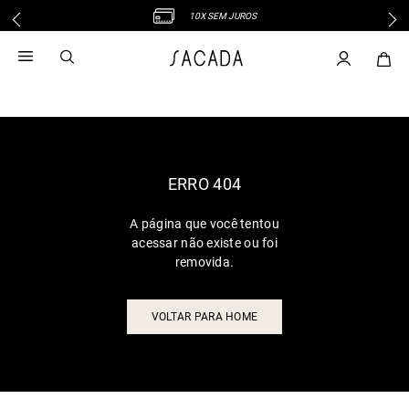
10X SEM JUROS
1
º
vestido
2
º
vestido midi
3
º
blusa
4
º
tricot
5
º
calca
6
º
vestido longo
ERRO 404
7
º
macacão
A página que você tentou
8
º
saia
acessar não existe ou foi
9
º
jeans
removida.
10
º
camisa
VOLTAR PARA HOME