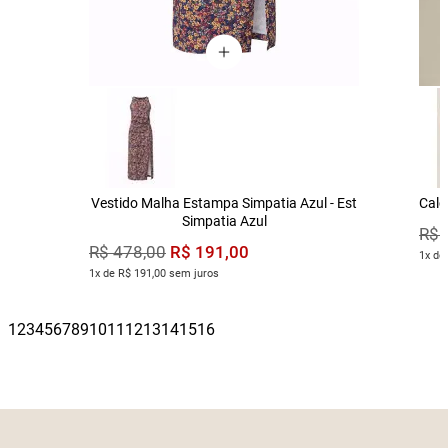
Vestido Malha Estampa Simpatia Azul - Est
Calç
Simpatia Azul
R$
R$
191
,
00
R$
478
,
00
1x de
1x de R$ 191,00 sem juros