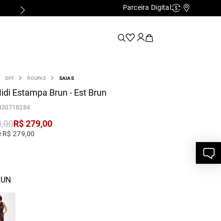
Parceira Digital
Cashback
Nossas Lo
OFF
ROUPAS
SAIAS
idi Estampa Brun - Est Brun
430718284
8
,
00
R$
279
,
00
e R$ 279,00
RUN