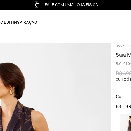
FALE COM UMA LOJA FÍSICA
C EDIT
INSPIRAÇÃO
Saia M
:
010
R$
69
ou 1x d
Cor :
EST B