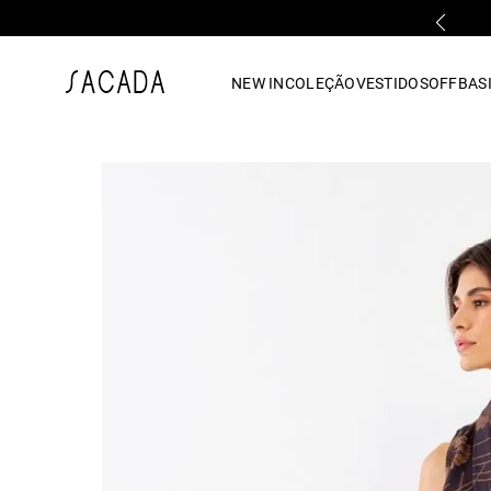
PARCELAMENTO EM ATÉ 10x SEM JUROS
1
º
vestido
NEW IN
COLEÇÃO
VESTIDOS
OFF
BASI
2
º
vestido midi
3
º
blusa
4
º
tricot
5
º
calca
6
º
vestido longo
7
º
macacão
8
º
saia
9
º
jeans
10
º
camisa