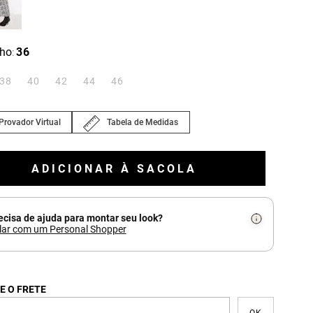
ho
36
:
38
40
42
44
46
Provador Virtual
Tabela de Medidas
ADICIONAR À SACOLA
ecisa de ajuda para montar seu look?
lar com um Personal Shopper
E O FRETE