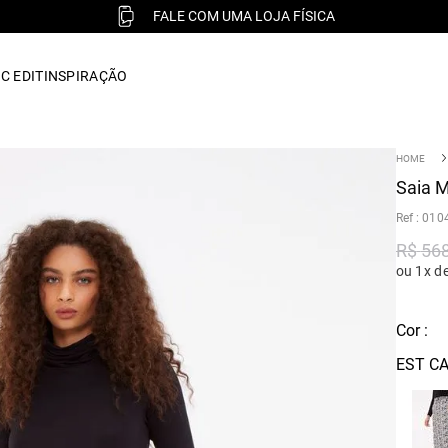
FALE COM UMA LOJA FÍSICA
C EDIT
INSPIRAÇÃO
Saia M
:
010
R$
56
ou 1x d
Cor :
EST C