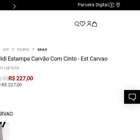
Parceira Digital
Cashback
Nossas Lo
OFF
ROUPAS
SAIAS
idi Estampa Carvão Com Cinto - Est Carvao
411687654
8
,
00
R$
227
,
00
e R$ 227,00
ARVAO