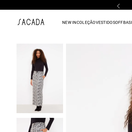
PARCELAMENTO EM ATÉ 10x SEM JUROS
1
º
vestido
NEW IN
COLEÇÃO
VESTIDOS
OFF
BASI
2
º
vestido midi
3
º
blusa
4
º
tricot
5
º
vestido longo
6
º
calca
7
º
macacão
8
º
saia
9
º
jeans
10
º
vestido curto