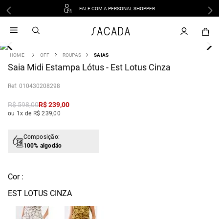
FALE COM A PERSONAL SHOPPER
1
º
vestido
2
º
vestido midi
3
º
blusa
OFF
ROUPAS
SAIAS
4
Saia Midi Estampa Lótus - Est Lotus Cinza
º
tricot
5
º
vestido longo
:
010430208298
6
º
calca
R$
598
,
00
R$
239
,
00
7
º
macacão
ou 1x de R$ 239,00
8
º
saia
9
º
jeans
Composição:
100% algodão
10
º
vestido curto
Cor :
EST LOTUS CINZA