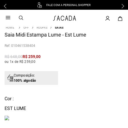
FALE COM A PERSONAL SHOPPER
1
º
vestido
2
º
vestido midi
OFF
ROUPAS
SAIAS
3
º
blusa
Saia Midi Estampa Lume - Est Lume
4
º
tricot
:
010461538404
5
º
vestido longo
6
º
calca
R$
648
,
00
R$
259
,
00
ou 1x de R$ 259,00
7
º
macacão
8
º
saia
Composição:
9
º
jeans
100% algodão
10
º
vestido curto
Cor :
EST LUME