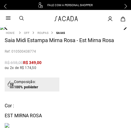
FALE COM A PERSONAL SHOPPER
1
º
vestido
2
º
vestido midi
3
º
blusa
OFF
ROUPAS
SAIAS
4
Saia Midi Estampa Mirna Rosa - Est Mirna Rosa
º
tricot
5
º
vestido longo
:
010500438774
6
º
calca
R$
698
,
00
R$
349
,
00
7
º
macacão
ou 2x de R$ 174,50
8
º
saia
9
º
jeans
Composição:
100% poliéster
10
º
vestido curto
Cor :
EST MIRNA ROSA