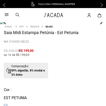
FALE COM A PERSONAL SHOPPER
1
º
vestido
2
º
vestido midi
3
º
blusa
OFF
ROUPAS
SAIAS
4
Saia Midi Estampa Petúnia - Est Petunia
º
tricot
5
º
vestido longo
:
010430148222
6
º
calca
R$
498
,
00
R$
199
,
00
7
º
macacão
ou 1x de R$ 199,00
8
º
saia
9
º
jeans
Composição:
89% algodão, 8% modal e
10
º
camisa
3% linho
Cor :
EST PETUNIA