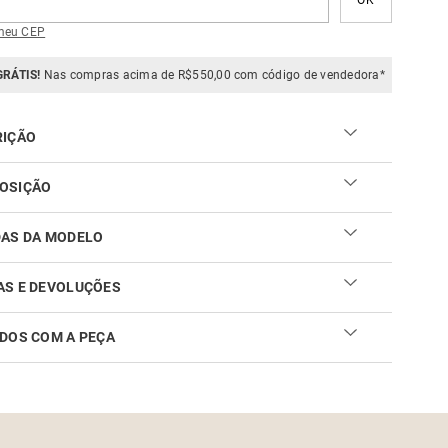
meu CEP
GRÁTIS!
Nas compras acima de R$550,00 com código de vendedora*
RIÇÃO
OSIÇÃO
DAS DA MODELO
AS E DEVOLUÇÕES
DOS COM A PEÇA
ar sua troca ou devolução é fácil. Confira maiores
mações no
link
cuidar do seu produto