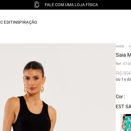
FALE COM UMA LOJA FÍSICA
C EDIT
INSPIRAÇÃO
Saia M
:
010
R$
59
ou 1x d
Cor :
EST SA