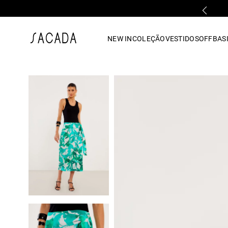
PARCELAMENTO EM ATÉ 10x SEM JUROS
1
º
vestido
NEW IN
COLEÇÃO
VESTIDOS
OFF
BASI
2
º
vestido midi
3
º
blusa
4
º
tricot
5
º
vestido longo
6
º
calca
7
º
macacão
8
º
saia
9
º
jeans
10
º
vestido curto