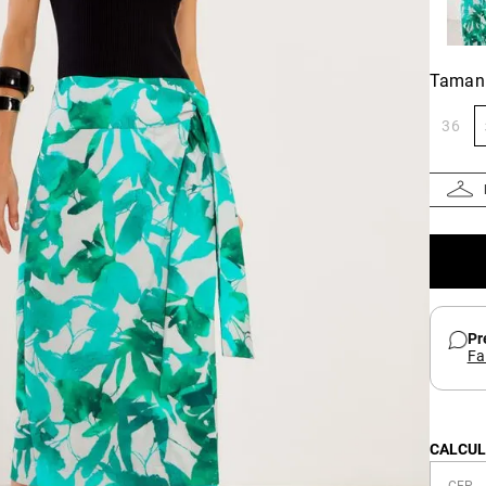
Taman
36
Pr
Fa
CALCUL