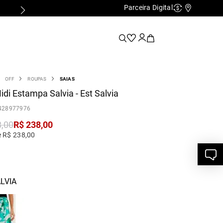
Parceira Digital
Cashback
Nossas Lo
OFF
ROUPAS
SAIAS
idi Estampa Salvia - Est Salvia
428977976
8
,
00
R$
238
,
00
e R$ 238,00
LVIA