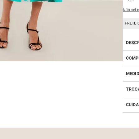
Não sei 
FRETE 
DESC
COMP
MEDI
TROC
CUIDA
Realiz
infor
Como 