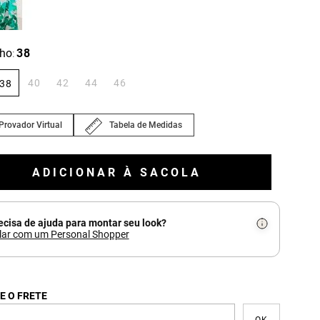
ho
38
:
40
42
44
46
38
Provador Virtual
Tabela de Medidas
ADICIONAR À SACOLA
ecisa de ajuda para montar seu look?
lar com um Personal Shopper
E O FRETE