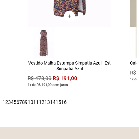
Vestido Malha Estampa Simpatia Azul - Est
Calç
Simpatia Azul
R$
R$
191
,
00
R$
478
,
00
1x de
1x de R$ 191,00 sem juros