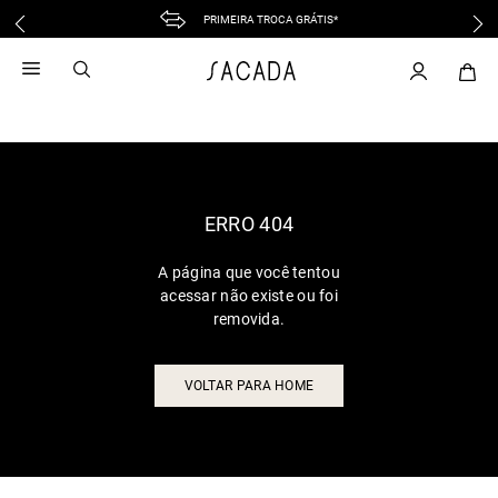
PRIMEIRA TROCA GRÁTIS*
1
º
vestido
2
º
vestido midi
3
º
blusa
4
º
tricot
5
º
vestido longo
6
º
calca
ERRO 404
7
º
macacão
A página que você tentou
8
º
saia
acessar não existe ou foi
9
º
jeans
removida.
10
º
vestido curto
VOLTAR PARA HOME