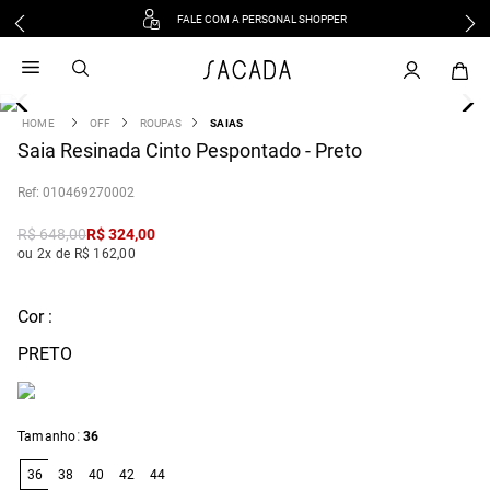
FALE COM A PERSONAL SHOPPER
1
º
vestido
2
º
vestido midi
3
º
blusa
OFF
ROUPAS
SAIAS
4
Saia Resinada Cinto Pespontado - Preto
º
tricot
5
º
vestido longo
:
010469270002
6
º
calca
R$
648
,
00
R$
324
,
00
7
º
macacão
ou 2x de R$ 162,00
8
º
saia
9
º
jeans
Cor :
10
º
vestido curto
PRETO
:
Tamanho
36
36
38
40
42
44