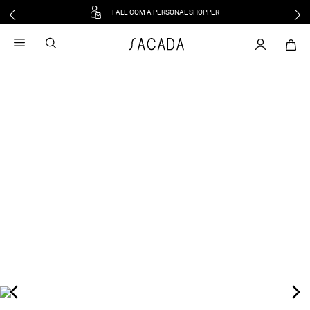
FALE COM A PERSONAL SHOPPER
1
º
vestido
2
º
vestido midi
3
º
blusa
4
º
tricot
5
º
vestido longo
6
º
calca
7
º
macacão
8
º
saia
9
º
jeans
10
º
camisa