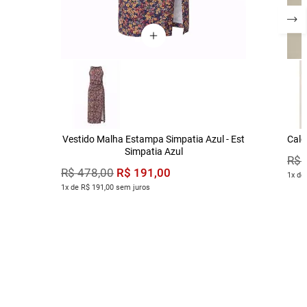
Vestido Malha Estampa Simpatia Azul - Est
Calç
Simpatia Azul
R$
R$
191
,
00
R$
478
,
00
1x de
1x de R$ 191,00 sem juros