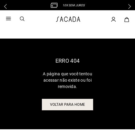
10X SEM JUROS
1
º
vestido
2
º
vestido midi
3
º
blusa
4
º
tricot
5
º
calca
6
º
vestido longo
ERRO 404
7
º
macacão
A página que você tentou
8
º
saia
acessar não existe ou foi
9
º
jeans
removida.
10
º
camisa
VOLTAR PARA HOME