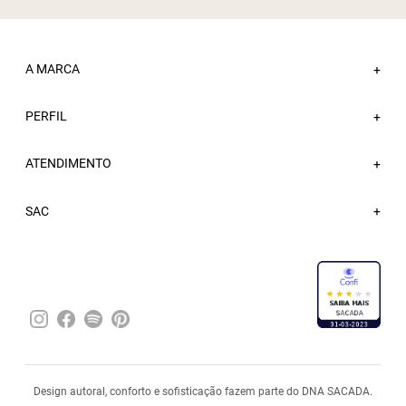
A MARCA
+
PERFIL
Sobre a Sacada
+
Nossas Lojas
ATENDIMENTO
Minha Conta
+
Atacado
Meus Pedidos
Trabalhe Conosco
Fale Conosco
SAC
Wishlist
Blog
FAQ
Sacada Bônus
Entregas
Trocas e Devoluções
Política de Privacidade
Pagamentos
Design autoral, conforto e sofisticação fazem parte do DNA SACADA.