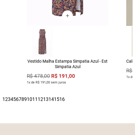
Vestido Malha Estampa Simpatia Azul - Est
Calç
Simpatia Azul
R$
R$
191
,
00
R$
478
,
00
1x de
1x de R$ 191,00 sem juros