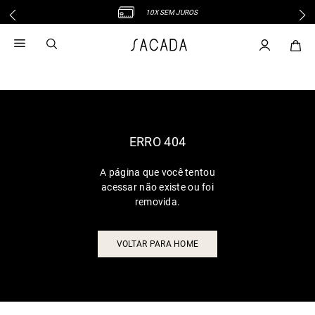
10X SEM JUROS
1
º
vestido
2
º
vestido midi
3
º
blusa
4
º
tricot
5
º
vestido longo
6
º
calca
ERRO 404
7
º
macacão
A página que você tentou
8
º
saia
acessar não existe ou foi
9
º
jeans
removida.
10
º
vestido curto
VOLTAR PARA HOME