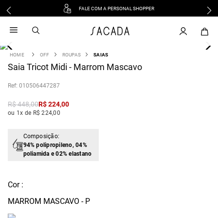
FALE COM A PERSONAL SHOPPER
1
º
vestido
2
º
vestido midi
3
º
blusa
OFF
ROUPAS
SAIAS
4
Saia Tricot Midi - Marrom Mascavo
º
tricot
5
º
calca
:
010506447287
6
º
vestido longo
R$
448
,
00
R$
224
,
00
7
º
macacão
ou 1x de R$ 224,00
8
º
saia
9
º
jeans
Composição:
94% polipropileno, 04%
10
º
camisa
poliamida e 02% elastano
Cor :
MARROM MASCAVO - P