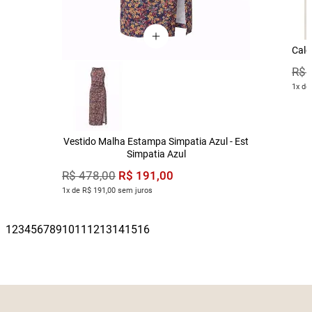
Calç
R$
1x de
Vestido Malha Estampa Simpatia Azul - Est
Simpatia Azul
R$
191
,
00
R$
478
,
00
1x de R$ 191,00 sem juros