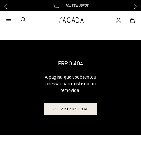
10X SEM JUROS
1
º
vestido
2
º
vestido midi
3
º
blusa
4
º
vestido longo
5
º
tricot
6
º
calca
ERRO 404
7
º
macacão
A página que você tentou
8
º
saia
acessar não existe ou foi
9
º
jeans
removida.
10
º
vestido curto
VOLTAR PARA HOME