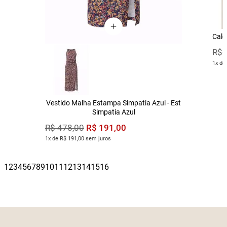
Calç
R$
1x de
Vestido Malha Estampa Simpatia Azul - Est
Simpatia Azul
R$
191
,
00
R$
478
,
00
1x de R$ 191,00 sem juros