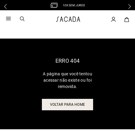
10X SEM JUROS
1
º
vestido
2
º
vestido midi
3
º
blusa
4
º
vestido longo
5
º
tricot
6
º
calca
ERRO 404
7
º
macacão
A página que você tentou
8
º
saia
acessar não existe ou foi
9
º
jeans
removida.
10
º
vestido curto
VOLTAR PARA HOME