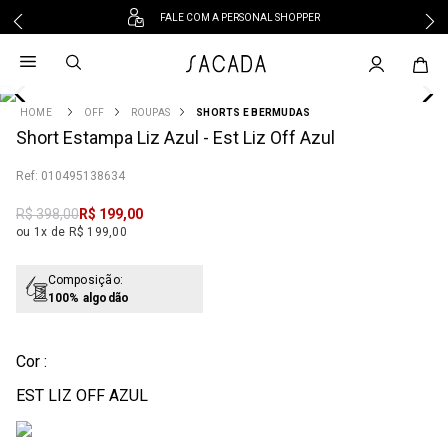
FALE COM A PERSONAL SHOPPER
1
º
vestido
2
º
vestido midi
3
º
blusa
OFF
ROUPAS
SHORTS E BERMUDAS
4
Short Estampa Liz Azul - Est Liz Off Azul
º
tricot
5
º
vestido longo
:
010495138634
6
º
calca
R$
398
,
00
R$
199
,
00
7
º
macacão
ou 1x de R$ 199,00
8
º
saia
9
º
jeans
Composição:
100% algodão
10
º
camisa
Cor :
EST LIZ OFF AZUL