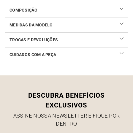
COMPOSIÇÃO
MEDIDAS DA MODELO
TROCAS E DEVOLUÇÕES
CUIDADOS COM A PEÇA
Realizar sua troca ou devolução é fácil. Confira maiores
informações no
link
Como cuidar do seu produto
DESCUBRA BENEFÍCIOS
EXCLUSIVOS
ASSINE NOSSA NEWSLETTER E FIQUE POR
DENTRO