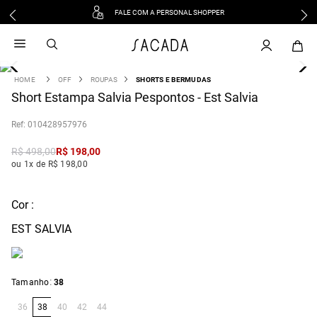
FALE COM A PERSONAL SHOPPER
1
º
vestido
2
º
vestido midi
3
º
blusa
OFF
ROUPAS
SHORTS E BERMUDAS
4
Short Estampa Salvia Pespontos - Est Salvia
º
tricot
5
º
vestido longo
:
010428957976
6
º
calca
R$
498
,
00
R$
198
,
00
7
º
macacão
ou 1x de R$ 198,00
8
º
saia
9
º
jeans
Cor :
10
º
camisa
EST SALVIA
:
Tamanho
38
36
38
40
42
44